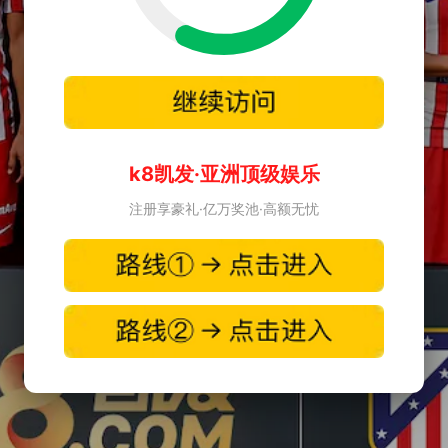
k8凯发·亚洲顶级娱乐
注册享豪礼·亿万奖池·高额无忧